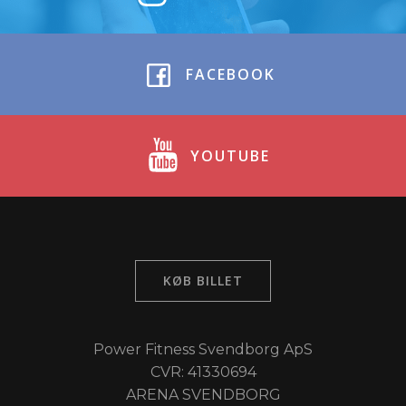
FACEBOOK
YOUTUBE
KØB BILLET
Power Fitness Svendborg ApS
CVR: 41330694
ARENA SVENDBORG