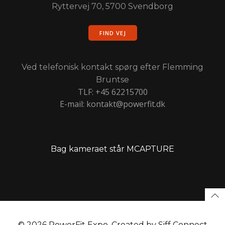
Ryttervej 70, 5700 Svendborg
FIND VEJ
Ved telefonisk kontakt spørg efter Flemming
Bruntse
TLF: +45 62215700
E-mail: kontakt@powerfit.dk
Bag kameraet står MCAPTURE
© 2026 PowerFit Expo. Created by Siff Connect